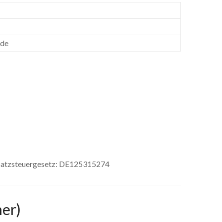
.de
satzsteuergesetz: DE125315274
mer)