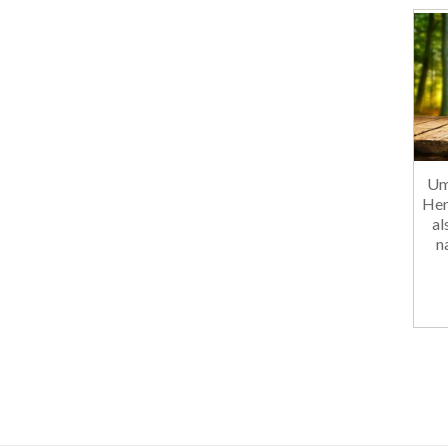
Um
Her
al
n